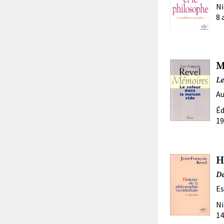
Ni
8 
M
Le
Au
Éd
19
H
De
Es
Ni
14