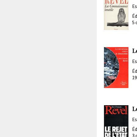
Es
Éd
5 
L
Es
Éd
19
L
Es
Éd
3 