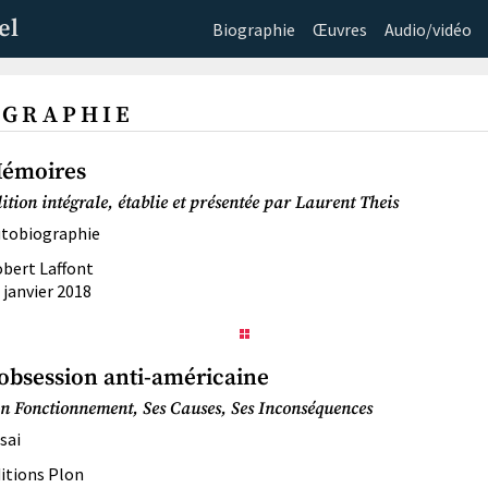
el
Biographie
Œuvres
Audio/vidéo
OGRAPHIE
émoires
ition intégrale, établie et présentée par Laurent Theis
tobiographie
bert Laffont
 janvier 2018
’obsession anti-américaine
n Fonctionnement, Ses Causes, Ses Inconséquences
sai
itions Plon