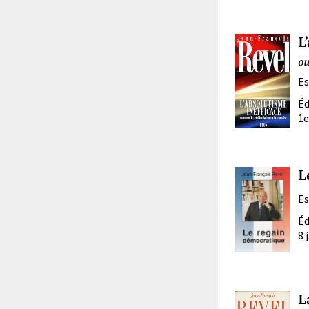
L
ou
Es
Éd
1e
L
Es
Éd
8 
L