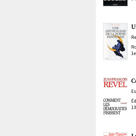
U
Re
Ro
1e
C
Es
Éd
13