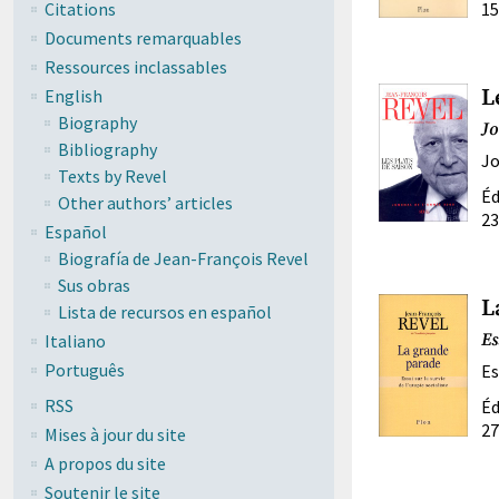
Citations
15
Documents remarquables
Ressources inclassables
L
English
Biography
Jo
Bibliography
Jo
Texts by Revel
Éd
Other authors’ articles
23
Español
Biografía de Jean-François Revel
Sus obras
L
Lista de recursos en español
Es
Italiano
Português
Es
RSS
Éd
27
Mises à jour du site
A propos du site
Soutenir le site