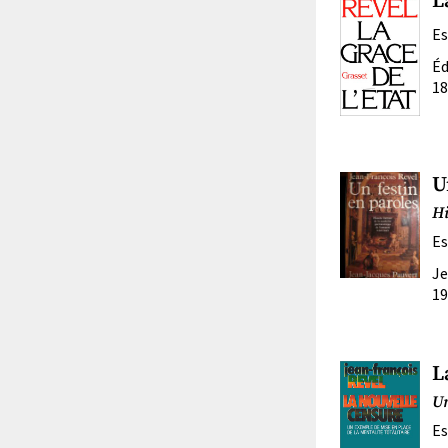
L
Es
Éd
18
U
Hi
Es
Je
19
L
Un
Es