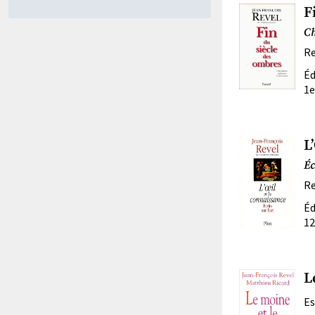
F
Ch
Re
Éd
1e
L
Éc
Re
Éd
12
L
Es