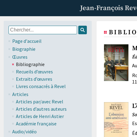
Jean-François Rev
BIBLI
Page d'accueil
M
Biographie
Œuvres
Éd
Bibliographie
Au
Recueils d’œuvres
Ro
Extraits d’œuvres
11
Livres consacrés à Revel
Articles
Articles par/avec Revel
L
Articles d’autres auteurs
So
Articles de Henri Astier
Es
Académie française
Audio/vidéo
Éd