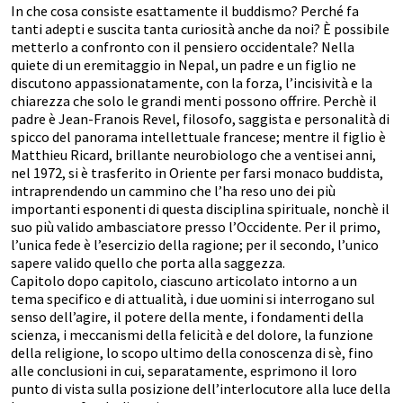
In che cosa consiste esattamente il buddismo? Perché fa
tanti adepti e suscita tanta curiosità anche da noi? È possibile
metterlo a confronto con il pensiero occidentale? Nella
quiete di un eremitaggio in Nepal, un padre e un figlio ne
discutono appassionatamente, con la forza, l’incisività e la
chiarezza che solo le grandi menti possono offrire. Perchè il
padre è Jean-Franois Revel, filosofo, saggista e personalità di
spicco del panorama intellettuale francese; mentre il figlio è
Matthieu Ricard, brillante neurobiologo che a ventisei anni,
nel 1972, si è trasferito in Oriente per farsi monaco buddista,
intraprendendo un cammino che l’ha reso uno dei più
importanti esponenti di questa disciplina spirituale, nonchè il
suo più valido ambasciatore presso l’Occidente. Per il primo,
l’unica fede è l’esercizio della ragione; per il secondo, l’unico
sapere valido quello che porta alla saggezza.
Capitolo dopo capitolo, ciascuno articolato intorno a un
tema specifico e di attualità, i due uomini si interrogano sul
senso dell’agire, il potere della mente, i fondamenti della
scienza, i meccanismi della felicità e del dolore, la funzione
della religione, lo scopo ultimo della conoscenza di sè, fino
alle conclusioni in cui, separatamente, esprimono il loro
punto di vista sulla posizione dell’interlocutore alla luce della