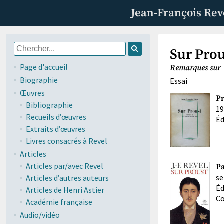
Jean-François Rev
Sur Prou
Page d'accueil
Remarques sur 
Biographie
Essai
Œuvres
Pr
Bibliographie
19
Recueils d’œuvres
Éd
Extraits d’œuvres
Livres consacrés à Revel
Articles
Articles par/avec Revel
Pa
se
Articles d’autres auteurs
Éd
Articles de Henri Astier
Co
Académie française
Audio/vidéo