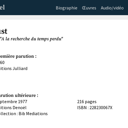
el
Biographie
Œuvres
Audio/vidéo
st
"A la recherche du temps perdu"
emière parution :
60
itions Julliard
rution ultérieure :
ptembre 1977
216 pages
itions Denoël
ISBN : 228230067X
llection : Bib Mediations