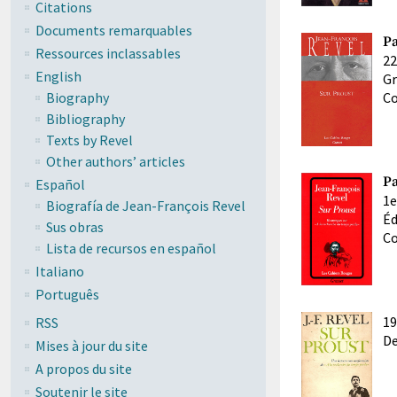
Citations
Documents remarquables
Pa
Ressources inclassables
22
English
Gr
Biography
Co
Bibliography
Texts by Revel
Other authors’ articles
Pa
Español
1e
Biografía de Jean-François Revel
Éd
Sus obras
Co
Lista de recursos en español
Italiano
Português
19
RSS
De
Mises à jour du site
A propos du site
Soutenir le site