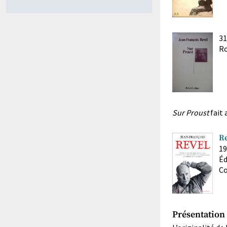
31
Ro
Sur Proust
fait 
Re
19
Éd
Co
Présentation 