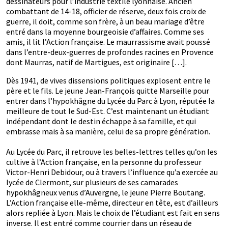
dessinateurs pour l’industrie textile lyonnaise. Ancien
combattant de 14-18, officier de réserve, deux fois croix de
guerre, il doit, comme son frère, à un beau mariage d’être
entré dans la moyenne bourgeoisie d’affaires. Comme ses
amis, il lit l’Action française. Le maurrassisme avait poussé
dans l’entre-deux-guerres de profondes racines en Provence
dont Maurras, natif de Martigues, est originaire […].
Dès 1941, de vives dissensions politiques explosent entre le
père et le fils. Le jeune Jean-François quitte Marseille pour
entrer dans l’hypokhâgne du Lycée du Parc à Lyon, réputée la
meilleure de tout le Sud-Est. C’est maintenant un étudiant
indépendant dont le destin échappe à sa famille, et qui
embrasse mais à sa manière, celui de sa propre génération.
Au Lycée du Parc, il retrouve les belles-lettres telles qu’on les
cultive à l’Action française, en la personne du professeur
Victor-Henri Debidour, ou à travers l’influence qu’a exercée au
lycée de Clermont, sur plusieurs de ses camarades
hypokhâgneux venus d’Auvergne, le jeune Pierre Boutang.
L’Action française elle-même, directeur en tête, est d’ailleurs
alors repliée à Lyon. Mais le choix de l’étudiant est fait en sens
inverse. Il est entré comme courrier dans un réseau de