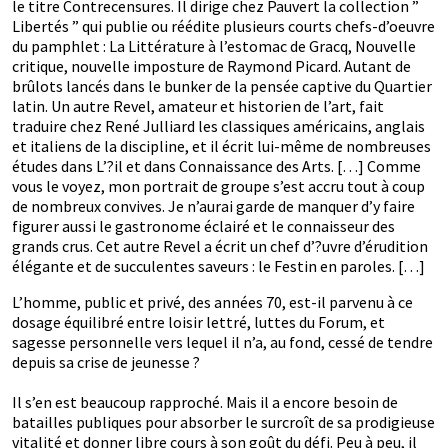
le titre Contrecensures. Il dirige chez Pauvert la collection ”
Libertés ” qui publie ou réédite plusieurs courts chefs-d’oeuvre
du pamphlet : La Littérature à l’estomac de Gracq, Nouvelle
critique, nouvelle imposture de Raymond Picard. Autant de
brûlots lancés dans le bunker de la pensée captive du Quartier
latin. Un autre Revel, amateur et historien de l’art, fait
traduire chez René Julliard les classiques américains, anglais
et italiens de la discipline, et il écrit lui-même de nombreuses
études dans L’?il et dans Connaissance des Arts. […] Comme
vous le voyez, mon portrait de groupe s’est accru tout à coup
de nombreux convives. Je n’aurai garde de manquer d’y faire
figurer aussi le gastronome éclairé et le connaisseur des
grands crus. Cet autre Revel a écrit un chef d’?uvre d’érudition
élégante et de succulentes saveurs : le Festin en paroles. […]
L’homme, public et privé, des années 70, est-il parvenu à ce
dosage équilibré entre loisir lettré, luttes du Forum, et
sagesse personnelle vers lequel il n’a, au fond, cessé de tendre
depuis sa crise de jeunesse ?
Il s’en est beaucoup rapproché. Mais il a encore besoin de
batailles publiques pour absorber le surcroît de sa prodigieuse
vitalité et donner libre cours à son goût du défi. Peu à peu, il