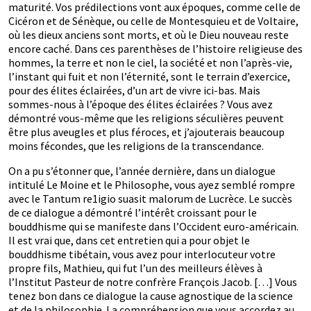
maturité. Vos prédilections vont aux époques, comme celle de
Cicéron et de Sénèque, ou celle de Montesquieu et de Voltaire,
où les dieux anciens sont morts, et où le Dieu nouveau reste
encore caché. Dans ces parenthèses de l’histoire religieuse des
hommes, la terre et non le ciel, la société et non l’après-vie,
l’instant qui fuit et non l’éternité, sont le terrain d’exercice,
pour des élites éclairées, d’un art de vivre ici-bas. Mais
sommes-nous à l’époque des élites éclairées ? Vous avez
démontré vous-même que les religions séculières peuvent
être plus aveugles et plus féroces, et j’ajouterais beaucoup
moins fécondes, que les religions de la transcendance.
On a pu s’étonner que, l’année dernière, dans un dialogue
intitulé Le Moine et le Philosophe, vous ayez semblé rompre
avec le Tantum re1igio suasit malorum de Lucrèce. Le succès
de ce dialogue a démontré l’intérêt croissant pour le
bouddhisme qui se manifeste dans l’Occident euro-américain.
Il est vrai que, dans cet entretien qui a pour objet le
bouddhisme tibétain, vous avez pour interlocuteur votre
propre fils, Mathieu, qui fut l’un des meilleurs élèves à
l’Institut Pasteur de notre confrère François Jacob. […] Vous
tenez bon dans ce dialogue la cause agnostique de la science
et de la philosophie. La compréhension que vous accordez au