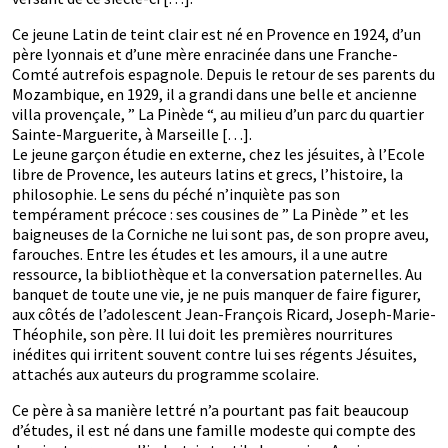
Ce jeune Latin de teint clair est né en Provence en 1924, d’un
père lyonnais et d’une mère enracinée dans une Franche-
Comté autrefois espagnole. Depuis le retour de ses parents du
Mozambique, en 1929, il a grandi dans une belle et ancienne
villa provençale, ” La Pinède “, au milieu d’un parc du quartier
Sainte-Marguerite, à Marseille […].
Le jeune garçon étudie en externe, chez les jésuites, à l’Ecole
libre de Provence, les auteurs latins et grecs, l’histoire, la
philosophie. Le sens du péché n’inquiète pas son
tempérament précoce : ses cousines de ” La Pinède ” et les
baigneuses de la Corniche ne lui sont pas, de son propre aveu,
farouches. Entre les études et les amours, il a une autre
ressource, la bibliothèque et la conversation paternelles. Au
banquet de toute une vie, je ne puis manquer de faire figurer,
aux côtés de l’adolescent Jean-François Ricard, Joseph-Marie-
Théophile, son père. Il lui doit les premières nourritures
inédites qui irritent souvent contre lui ses régents Jésuites,
attachés aux auteurs du programme scolaire.
Ce père à sa manière lettré n’a pourtant pas fait beaucoup
d’études, il est né dans une famille modeste qui compte des