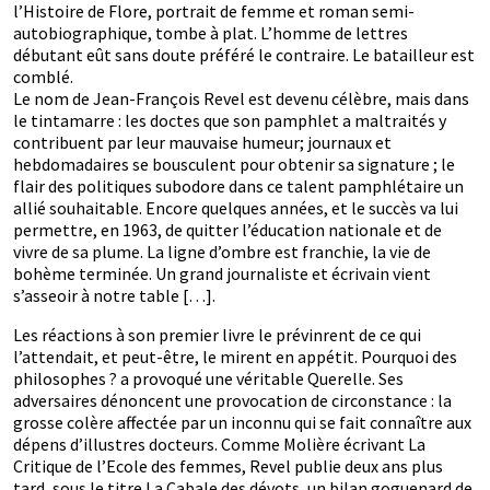
l’Histoire de Flore, portrait de femme et roman semi-
autobiographique, tombe à plat. L’homme de lettres
débutant eût sans doute préféré le contraire. Le batailleur est
comblé.
Le nom de Jean-François Revel est devenu célèbre, mais dans
le tintamarre : les doctes que son pamphlet a maltraités y
contribuent par leur mauvaise humeur; journaux et
hebdomadaires se bousculent pour obtenir sa signature ; le
flair des politiques subodore dans ce talent pamphlétaire un
allié souhaitable. Encore quelques années, et le succès va lui
permettre, en 1963, de quitter l’éducation nationale et de
vivre de sa plume. La ligne d’ombre est franchie, la vie de
bohème terminée. Un grand journaliste et écrivain vient
s’asseoir à notre table […].
Les réactions à son premier livre le prévinrent de ce qui
l’attendait, et peut-être, le mirent en appétit. Pourquoi des
philosophes ? a provoqué une véritable Querelle. Ses
adversaires dénoncent une provocation de circonstance : la
grosse colère affectée par un inconnu qui se fait connaître aux
dépens d’illustres docteurs. Comme Molière écrivant La
Critique de l’Ecole des femmes, Revel publie deux ans plus
tard, sous le titre La Cabale des dévots, un bilan goguenard de