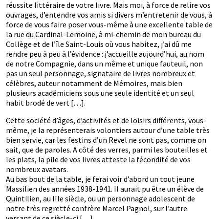
réussite littéraire de votre livre. Mais moi, à force de relire vos
ouvrages, d’entendre vos amis si divers m’entretenir de vous, à
force de vous faire poser vous-même à une excellente table de
la rue du Cardinal-Lemoine, à mi-chemin de mon bureau du
Collège et de l’île Saint-Louis où vous habitez, j’ai dû me
rendre peu à peu à l’évidence : j’accueille aujourd’hui, au nom
de notre Compagnie, dans un même et unique fauteuil, non
pas un seul personnage, signataire de livres nombreux et
célèbres, auteur notamment de Mémoires, mais bien
plusieurs académiciens sous une seule identité et un seul
habit brodé de vert […].
Cette société d’âges, d’activités et de loisirs différents, vous-
même, je la représenterais volontiers autour d’une table très
bien servie, car les festins d’un Revel ne sont pas, comme on
sait, que de paroles. A côté des verres, parmi les bouteilles et
les plats, la pile de vos livres atteste la fécondité de vos
nombreux avatars.
Au bas bout de la table, je ferai voir d’abord un tout jeune
Massilien des années 1938-1941. Il aurait pu être un élève de
Quintilien, au IIIe siècle, ou un personnage adolescent de
notre très regretté confrère Marcel Pagnol, sur l’autre
versant de ce siècle-ci […].