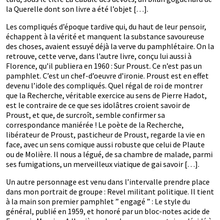
la Querelle dont son livre a été l’objet […].
Les compliqués d’époque tardive qui, du haut de leur pensoir,
échappent à la vérité et manquent la substance savoureuse
des choses, avaient essuyé déjà la verve du pamphlétaire. On la
retrouve, cette verve, dans l’autre livre, conçu lui aussi à
Florence, qu’il publiera en 1960 : Sur Proust. Ce n’est pas un
pamphlet. C’est un chef-d’oeuvre d’ironie. Proust est en effet
devenu l’idole des compliqués. Quel régal de roi de montrer
que la Recherche, véritable exercice au sens de Pierre Hadot,
est le contraire de ce que ses idolâtres croient savoir de
Proust, et que, de surcroît, semble confirmer sa
correspondance maniérée ! Le poète de la Recherche,
libérateur de Proust, pasticheur de Proust, regarde la vie en
face, avec un sens comique aussi robuste que celui de Plaute
ou de Molière. Il nous a légué, de sa chambre de malade, parmi
ses fumigations, un merveilleux viatique de gai savoir […].
Un autre personnage est venu dans l’intervalle prendre place
dans mon portrait de groupe : Revel militant politique. Il tient
à la main son premier pamphlet ” engagé ” : Le style du
général, publié en 1959, et honoré par un bloc-notes acide de