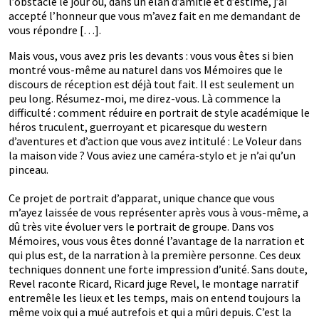
l’obstacle le jour où, dans un élan d’amitié et d’estime, j’ai
accepté l’honneur que vous m’avez fait en me demandant de
vous répondre […].
Mais vous, vous avez pris les devants : vous vous êtes si bien
montré vous-même au naturel dans vos Mémoires que le
discours de réception est déjà tout fait. Il est seulement un
peu long. Résumez-moi, me direz-vous. Là commence la
difficulté : comment réduire en portrait de style académique le
héros truculent, guerroyant et picaresque du western
d’aventures et d’action que vous avez intitulé : Le Voleur dans
la maison vide ? Vous aviez une caméra-stylo et je n’ai qu’un
pinceau.
Ce projet de portrait d’apparat, unique chance que vous
m’ayez laissée de vous représenter après vous à vous-même, a
dû très vite évoluer vers le portrait de groupe. Dans vos
Mémoires, vous vous êtes donné l’avantage de la narration et
qui plus est, de la narration à la première personne. Ces deux
techniques donnent une forte impression d’unité. Sans doute,
Revel raconte Ricard, Ricard juge Revel, le montage narratif
entremêle les lieux et les temps, mais on entend toujours la
même voix qui a mué autrefois et qui a mûri depuis. C’est la