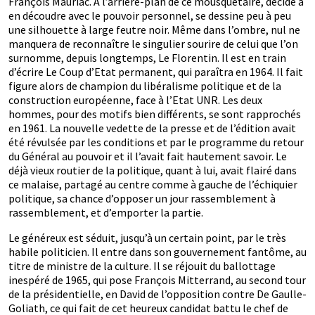
François Mauriac. A l’arrière-plan de ce mousquetaire, décidé à
en découdre avec le pouvoir personnel, se dessine peu à peu
une silhouette à large feutre noir. Même dans l’ombre, nul ne
manquera de reconnaître le singulier sourire de celui que l’on
surnomme, depuis longtemps, Le Florentin. Il est en train
d’écrire Le Coup d’Etat permanent, qui paraîtra en 1964. Il fait
figure alors de champion du libéralisme politique et de la
construction européenne, face à l’Etat UNR. Les deux
hommes, pour des motifs bien différents, se sont rapprochés
en 1961. La nouvelle vedette de la presse et de l’édition avait
été révulsée par les conditions et par le programme du retour
du Général au pouvoir et il l’avait fait hautement savoir. Le
déjà vieux routier de la politique, quant à lui, avait flairé dans
ce malaise, partagé au centre comme à gauche de l’échiquier
politique, sa chance d’opposer un jour rassemblement à
rassemblement, et d’emporter la partie.
Le généreux est séduit, jusqu’à un certain point, par le très
habile politicien. Il entre dans son gouvernement fantôme, au
titre de ministre de la culture. Il se réjouit du ballottage
inespéré de 1965, qui pose François Mitterrand, au second tour
de la présidentielle, en David de l’opposition contre De Gaulle-
Goliath, ce qui fait de cet heureux candidat battu le chef de