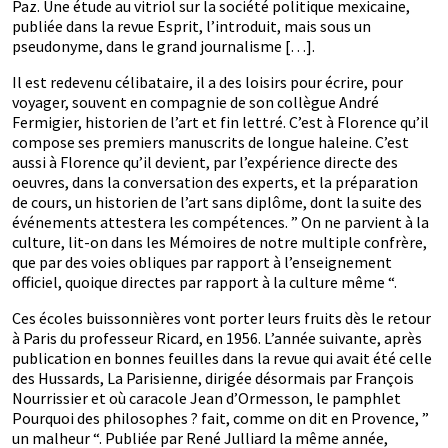
Paz. Une étude au vitriol sur la société politique mexicaine,
publiée dans la revue Esprit, l’introduit, mais sous un
pseudonyme, dans le grand journalisme […].
Il est redevenu célibataire, il a des loisirs pour écrire, pour
voyager, souvent en compagnie de son collègue André
Fermigier, historien de l’art et fin lettré. C’est à Florence qu’il
compose ses premiers manuscrits de longue haleine. C’est
aussi à Florence qu’il devient, par l’expérience directe des
oeuvres, dans la conversation des experts, et la préparation
de cours, un historien de l’art sans diplôme, dont la suite des
événements attestera les compétences. ” On ne parvient à la
culture, lit-on dans les Mémoires de notre multiple confrère,
que par des voies obliques par rapport à l’enseignement
officiel, quoique directes par rapport à la culture même “.
Ces écoles buissonnières vont porter leurs fruits dès le retour
à Paris du professeur Ricard, en 1956. L’année suivante, après
publication en bonnes feuilles dans la revue qui avait été celle
des Hussards, La Parisienne, dirigée désormais par François
Nourrissier et où caracole Jean d’Ormesson, le pamphlet
Pourquoi des philosophes ? fait, comme on dit en Provence, ”
un malheur “. Publiée par René Julliard la même année,