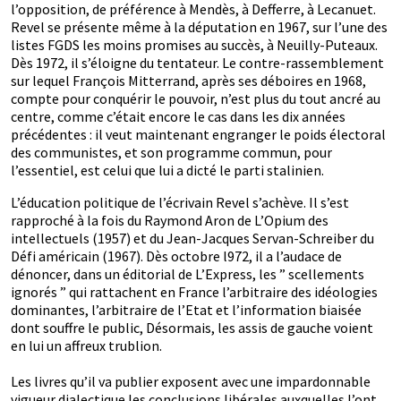
l’opposition, de préférence à Mendès, à Defferre, à Lecanuet.
Revel se présente même à la députation en 1967, sur l’une des
listes FGDS les moins promises au succès, à Neuilly-Puteaux.
Dès 1972, il s’éloigne du tentateur. Le contre-rassemblement
sur lequel François Mitterrand, après ses déboires en 1968,
compte pour conquérir le pouvoir, n’est plus du tout ancré au
centre, comme c’était encore le cas dans les dix années
précédentes : il veut maintenant engranger le poids électoral
des communistes, et son programme commun, pour
l’essentiel, est celui que lui a dicté le parti stalinien.
L’éducation politique de l’écrivain Revel s’achève. Il s’est
rapproché à la fois du Raymond Aron de L’Opium des
intellectuels (1957) et du Jean-Jacques Servan-Schreiber du
Défi américain (1967). Dès octobre l972, il a l’audace de
dénoncer, dans un éditorial de L’Express, les ” scellements
ignorés ” qui rattachent en France l’arbitraire des idéologies
dominantes, l’arbitraire de l’Etat et l’information biaisée
dont souffre le public, Désormais, les assis de gauche voient
en lui un affreux trublion.
Les livres qu’il va publier exposent avec une impardonnable
vigueur dialectique les conclusions libérales auxquelles l’ont