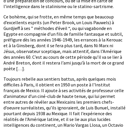
d’une préparation de concours, ou de la mise en carte de
l’intelligence dans le stalinisme ou le stalino-sartrisme.
Ce bohème, qui se frotte, en même temps que beaucoup
d’excellents esprits (un Peter Brook, un Louis Pauwels) à
Gurdjieff à ses ” méthodes d’éveil “, ou qui vagabonde en
Egypte en compagnie d’un fils de famille fantasque et subtil,
préfigure dès les années 1946-1949, les errances à la Kerouac
et à la Ginsberg, dont il se fera plus tard, dans Ni Marx ni
Jésus, observateur sceptique, mais attentif, dans l’Amérique
des années 60. C’est au cours de cette période qu’il va se lier à
André Breton, dont il restera l’ami jusqu’à la mort de ce grand
poète […].
Toujours rebelle aux sentiers battus, après quelques mois
difficiles à Paris, il obtient en 1950 un poste à l’Institut
français de Mexico. Il ajoute à ses activités de professeur celle
d’animateur d’un ciné-club de haute tenue, qui lui permet
entre autres de révéler aux Mexicains les premiers chefs-
d’oeuvre surréalistes, qu’ils ignoraient, de Luis Bunuel, installé
pourtant depuis 1938 au Mexique. Il fait l’expérience des
réalités de l’Amérique latine, et il se lie aux plus lucides
intelligences du continent, un Mario Vargas Llosa, un Octavio