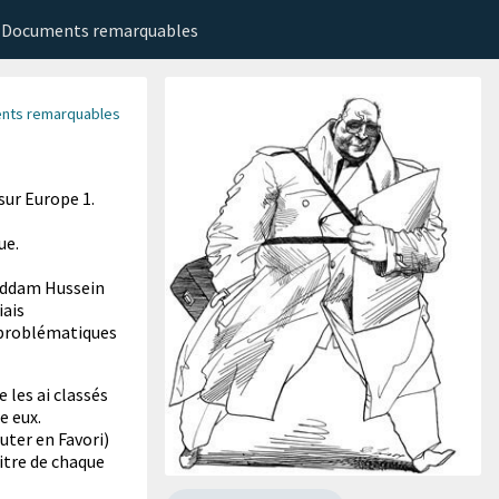
Documents remarquables
nts remarquables
sur Europe 1.
ue.
Saddam Hussein
iais
 problématiques
 les ai classés
e eux.
uter en Favori)
titre de chaque