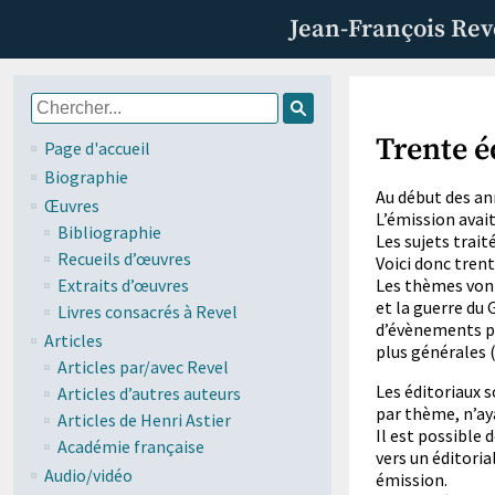
Jean-François Rev
Trente é
Page d'accueil
Biographie
Au début des an
Œuvres
L’émission avait
Bibliographie
Les sujets traité
Recueils d’œuvres
Voici donc trente
Extraits d’œuvres
Les thèmes vont
et la guerre du 
Livres consacrés à Revel
d’évènements pa
Articles
plus générales (
Articles par/avec Revel
Les éditoriaux 
Articles d’autres auteurs
par thème, n’aya
Articles de Henri Astier
Il est possible 
Académie française
vers un éditoria
Audio/vidéo
émission.