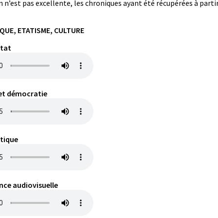
n n’est pas excellente, les chroniques ayant été récupérées à parti
IQUE, ETATISME, CULTURE
Etat
 et démocratie
itique
nce audiovisuelle