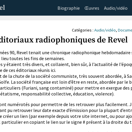
el
Biographie
Œuvres
Audio/vidéo
Catégories :
Audio/vidéo
,
Docume
ditoriaux radiophoniques de Revel
nées 90, Revel tenait une chronique radiophonique hebdomadaire 
 lieu toutes les fins de semaines.
s y étaient très divers, et collaient, bien sûr, à l’actualité de l’époq
 de ces éditoriaux réunis ici.
 de la chute de la société communiste, très souvent abordée, à 
Golfe. La société française est loin d’être en reste, abordée par le b
rticuliers (Furiani, sang contaminé) pour mettre en exergue des
étatisme, responsabilité collective, éducation, violence).
sont numérotés pour permettre de les retrouver plus facilement. Je
nt pu retrouver leur date exacte d’émission pour la plupart d’entr
de créer un lien (par exemple depuis votre site internet, ou pour ajo
l particulier en copiant le lien sur le signe # présent à la droite du 