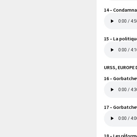
14 – Condamnat
15 – La politiq
URSS, EUROPE 
16 – Gorbatche
17 – Gorbatchev
18 – Les réfor